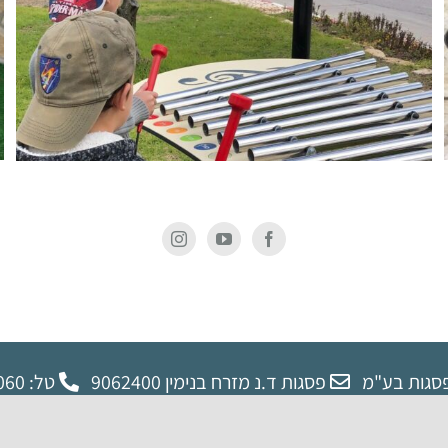
סגות בע"מ
פסגות ד.נ מזרח בנימין 9062400
טל: 02-9972060
הצהרת נגישות