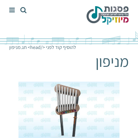
לג
תוכן
להוסיף קוד לפני </head> תג.
מניפון
מניפון