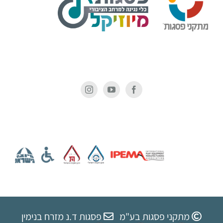
מתקני פסגות בע"מ
פסגות ד.נ מזרח בנימין