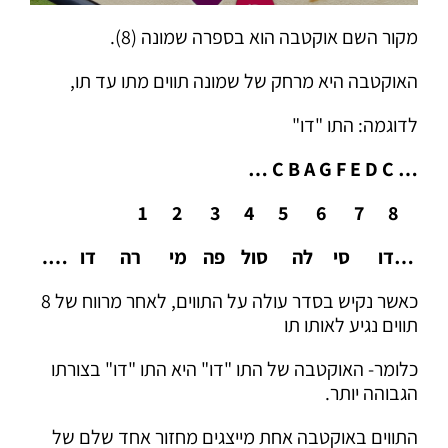
מקור השם אוקטבה הוא בספרה שמונה (8).
האוקטבה היא מרחק של שמונה תווים מתו עד תו,
לדוגמה: התו "דו"
…
C
B
A
G
F
E
D
C
…
8 7 6 5 4 3 2 1
…דו סי לה סול פה מי רה דו ….
כאשר נקיש בסדר עולה על התווים, לאחר מרווח של 8
תווים נגיע לאותו תו
כלומר- האוקטבה של התו "דו" היא התו "דו" בצורתו
הגבוהה יותר.
התווים באוקטבה אחת מייצגים מחזור אחד שלם של