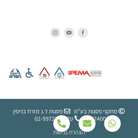
מתקני פסגות בע"מ
פסגות ד.נ מזרח בנימין
9062400
טל: 02-9972060
הצהרת נגישות